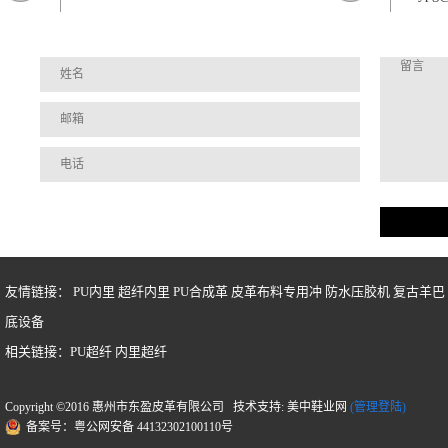
友情链接：
PU内里
超纤内里
PU合成革
皮革布料专用冲
防水压胶机
复古羊巴
底设备
相关链接：
PU超纤
内里超纤
Copyright ©2016 惠州市东盈皮革有限公司 技术支持: 美中鞋业网
(管理登陆)
备案号：粤公网安备 44132302100110号