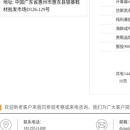
开春最i
地址: 中国广东省惠州市惠东县银基鞋
材批发市场D126-129号
仿斯凯
纯利暴
海鲜成
男鞋品
狠投9
共有14
10页
欢迎新老客户来我司参观考察或来电咨询，我们为广大客户提
联系电话：
邮箱
18129511498
dypg@