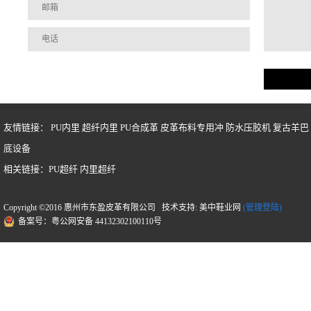
友情链接：
PU内里
超纤内里
PU合成革
皮革布料专用冲
防水压胶机
复古羊巴
底设备
相关链接：
PU超纤
内里超纤
Copyright ©2016 惠州市东盈皮革有限公司 技术支持: 美中鞋业网
(管理登陆)
备案号：粤公网安备 44132302100110号