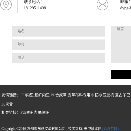
联系电话：
邮箱
18129511498
dypg@
友情链接：
PU内里
超纤内里
PU合成革
皮革布料专用冲
防水压胶机
复古羊巴
底设备
相关链接：
PU超纤
内里超纤
Copyright ©2016 惠州市东盈皮革有限公司 技术支持: 美中鞋业网
(管理登陆)