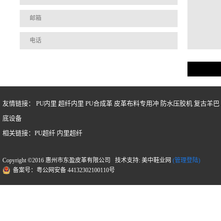
友情链接：
PU内里
超纤内里
PU合成革
皮革布料专用冲
防水压胶机
复古羊巴
底设备
相关链接：
PU超纤
内里超纤
Copyright ©2016 惠州市东盈皮革有限公司 技术支持: 美中鞋业网
(管理登陆)
备案号：粤公网安备 44132302100110号